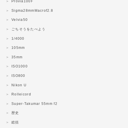
Provia100F
Sigma28mmMacrof2.8
Velvia50
ごちそうをたべよう
1/4000
105mm
35mm
ISO1000
ISO800
Nikon U
Rolleicord
Super-Takumar 55mm f2
歴史
総括