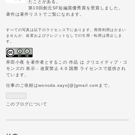
たことがある。
Pro
第10回創元SF短編賞優秀賞を受賞しました。
著作は
著作リスト
でご覧になれます。
すべての写真は以下のライセンス下にあります。商用利用はかまい
ませんが、改変およびクレジットなしでの引用・転用は禁止しま
す。
斧田小夜
を著作者とするこの
作品
は
クリエイティブ・コ
モンズの 表示 - 改変禁止 4.0 国際 ライセンス
で提供され
ています。
仕事のご依頼はwonoda.sayo[@]gmail.comまで。
このブログについて