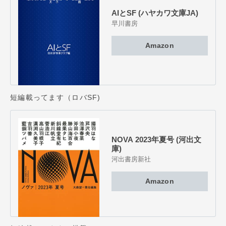
AIとSF (ハヤカワ文庫JA)
早川書房
Amazon
短編載ってます（ロバSF)
NOVA 2023年夏号 (河出文
庫)
河出書房新社
Amazon