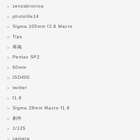
zenzabronica
photolife14
Sigma 105mm f2.8 Macro
Tips
再掲
Pentax SP2
50mm
ISO400
twitter
f1.8
Sigma 28mm Macro f1.8
創作
1/125
camera