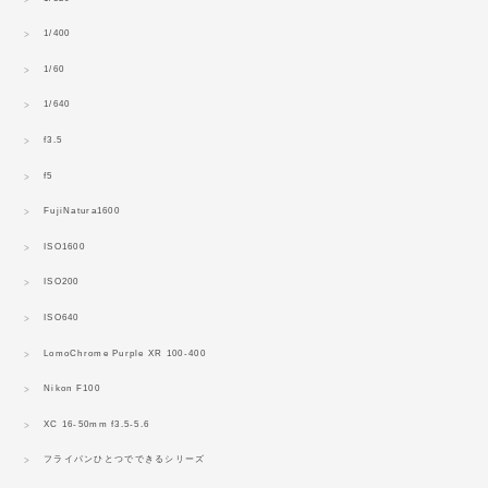
1/400
1/60
1/640
f3.5
f5
FujiNatura1600
ISO1600
ISO200
ISO640
LomoChrome Purple XR 100-400
Nikon F100
XC 16-50mm f3.5-5.6
フライパンひとつでできるシリーズ