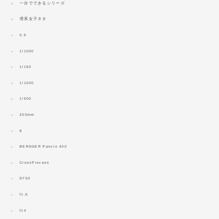
一分でできるシリーズ
理系女子ネタ
0.5
1/1000
1/160
1/1600
1/500
200mm
8
BERGGER Pancro 400
CrossProcess
D750
f1.6
f14