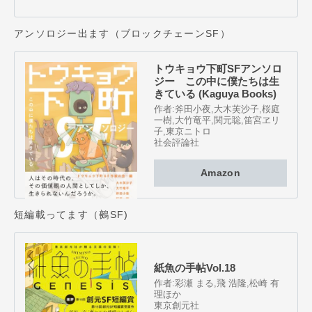
アンソロジー出ます（ブロックチェーンSF）
トウキョウ下町SFアンソロ
ジー この中に僕たちは生
きている (Kaguya Books)
作者:
斧田小夜
,
大木芙沙子
,
桜庭
一樹
,
大竹竜平
,
関元聡
,
笛宮ヱリ
子
,
東京ニトロ
社会評論社
Amazon
短編載ってます（鵺SF)
紙魚の手帖Vol.18
作者:
彩瀬 まる
,
飛 浩隆
,
松崎 有
理ほか
東京創元社