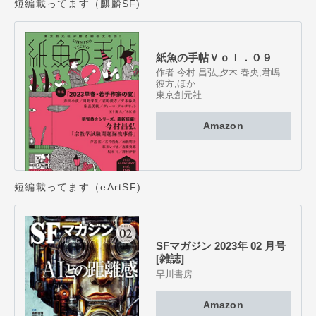
短編載ってます（麒麟SF)
紙魚の手帖Ｖｏｌ．０９
作者:
今村 昌弘
,
夕木 春央
,
君嶋
彼方
,
ほか
東京創元社
Amazon
短編載ってます（eArtSF)
SFマガジン 2023年 02 月号
[雑誌]
早川書房
Amazon