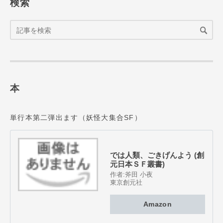
検索
本
単行本第二弾出ます（妖怪大集合SF）
では人類、ごきげんよう (創
元日本ＳＦ叢書)
作者:
斧田 小夜
東京創元社
Amazon