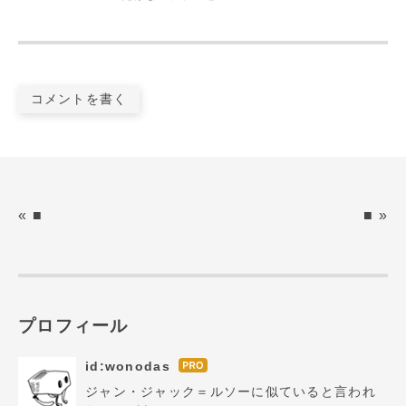
コメントを書く
«
■
■
»
プロフィール
id:wonodas
はて
なブ
ジャン・ジャック＝ルソーに似ていると言われ
ログ