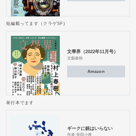
短編載ってます（クラゲSF)
文學界（2022年11月号）
文藝春秋
Amazon
単行本でます
ギークに銃はいらない
作者:
斧田小夜