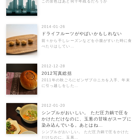
この景色はあと何十年残るだろうか
2014-01-26
ドライフルーツがやばいかもしれない
前々から干しレーズンなどを小腹がすいた時に食
べたりはしてい…
2012-12-28
2012写真総括
2011年の秋ごろにゼンザブロニカを入手、年末
に引っ越しをした…
2012-01-20
シンプルがおいしい。 ただ圧力鍋で圧を
かけただけなのに、玉葱の甘味がスープに
染み込んでいる。あとはね…
シンプルがおいしい。 ただ圧力鍋で圧をかけた
だけなのに、玉葱…