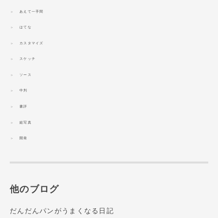
あえて一手間
はてな
カスタマイズ
スケッチ
ソース
中判
書評
組写真
開発
他のブログ
だんだんパンがうまくなる日記