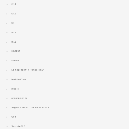
f2.2
f2.5
f3
f4.5
f5.6
ISO250
ISO50
Lomography X-Tangsten64
MobileView
music
programming
Sigma Lamda 120-200mm f5.6
web
X-slide200