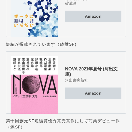
破滅派
Amazon
短編が掲載されています（貔貅SF)
NOVA 2021年夏号 (河出文
庫)
河出書房新社
Amazon
第十回創元SF短編賞優秀賞受賞作にして商業デビュー作
（鴆SF)