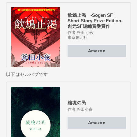
飲鴆止渇 -Sogen SF
Short Story Prize Edition-
創元SF短編賞受賞作
作者:
斧田 小夜
東京創元社
Amazon
以下はセルパブです
縫境の民
作者:
斧田小夜
Amazon